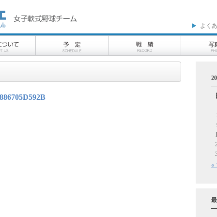
よく
2
0886705D592B
«
最