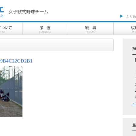
よく
2
-59B4C22CD2B1
«
最