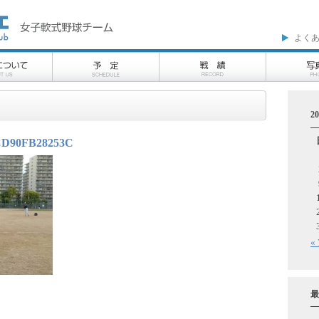
よく
2
CD90FB28253C
«
最