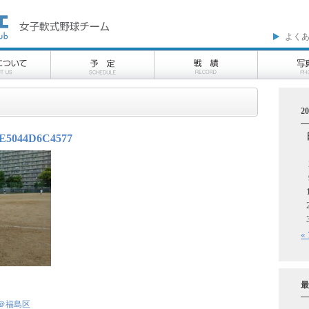
よく
2
E5044D6C4577
«
最
＠福島区