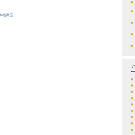
＠福島区
ア