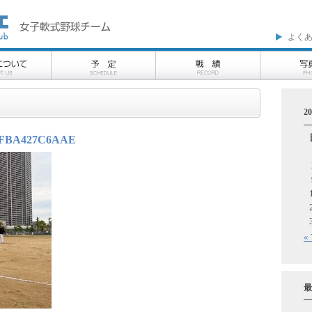
よく
2
-EFBA427C6AAE
«
最