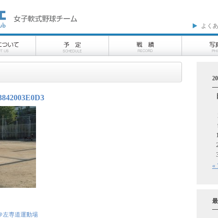
よく
2
3842003E0D3
«
最
＠左専道運動場