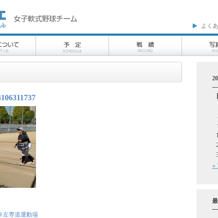
よく
2
4106311737
«
最
＠左専道運動場