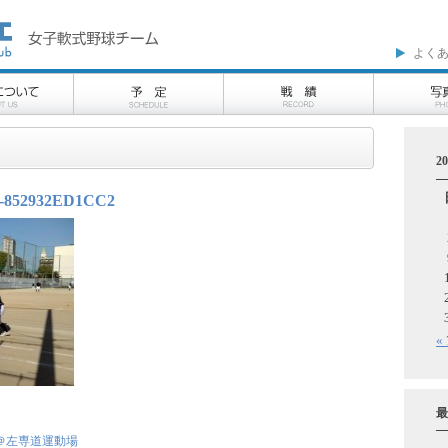
よく
2
-852932ED1CC2
«
最
＠左専道運動場