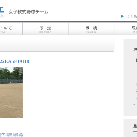
よく
2
F22EA5F19118
«
最
@下福島運動場