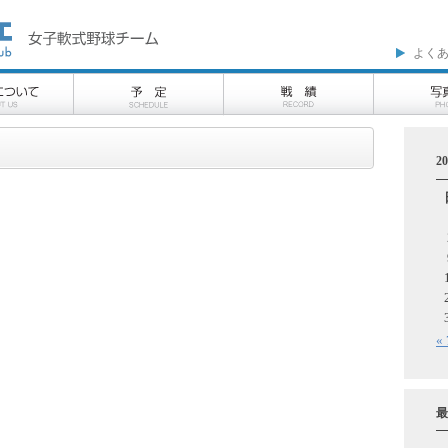
よく
2
«
最