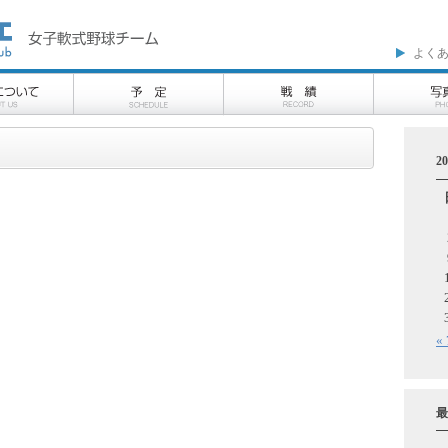
よく
2
«
最