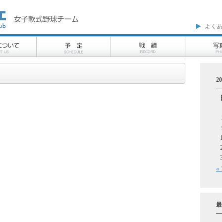
よく
2
«
最