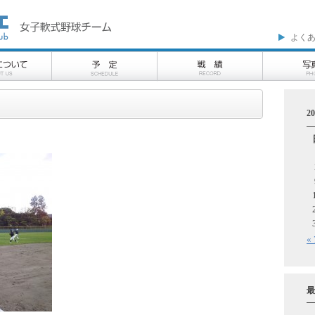
よく
2
«
最