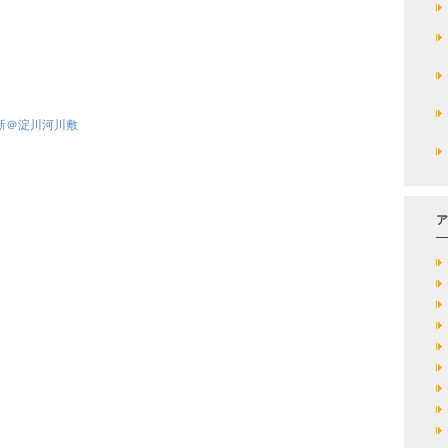
新＠淀川河川敷
ア