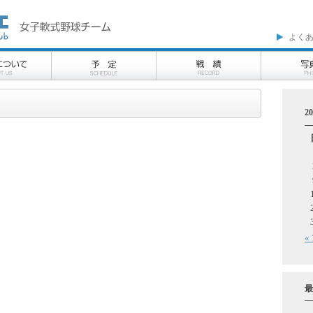
よく
2
«
最