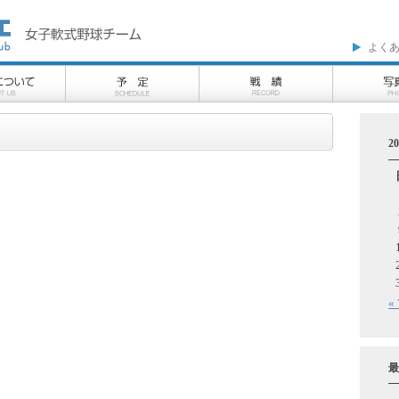
よく
2
«
最