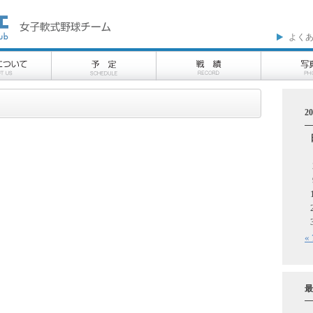
よく
2
«
最