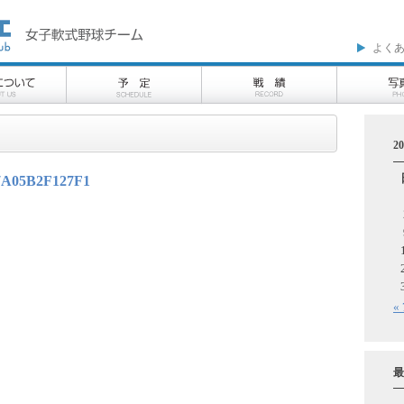
よく
2
7A05B2F127F1
«
最