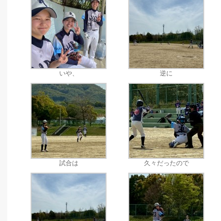
いや、
逆に
試合は
久々だったので