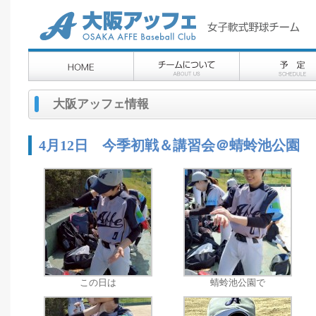
大阪アッフェ情報
4月12日 今季初戦＆講習会＠蜻蛉池公園
この日は
蜻蛉池公園で