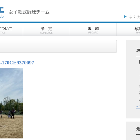
よく
2
-170CE9370097
«
最