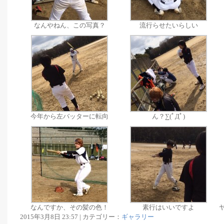
なんやねん、この写真？
流行らせたいらしい
今年から左バッターに転向
ん？∑(ﾟДﾟ)
なんですか、その髪の色！
素行はいいですよ
2015年3月8日 23:57 | カテゴリー：
ギャラリー