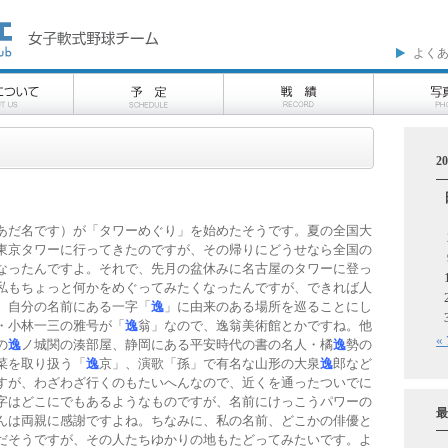
よく
2
あだ名です）が「タワーめぐり」を始めたそうです。夏の全国大
東京タワーに行ってきたのですが、その帰りにどうせなら全国の
なったんですよ。それで、先月の盆休みに名古屋のタワーに登っ
私もちょっと何かをめぐってみたくなったんですが、できれば人
、自分の名前にある一字「
逸
」に由来のある場所を巡ることにし
・小林一三の雅号が「
逸
翁」なので、逸翁美術館とかですね。他
«
の
逸
ノ城関の湊部屋、静岡にある平安時代の書の名人・橘
逸
勢の
菜を取り扱う「
逸
京」、演歌「孫」で有名な山形の大泉
逸
郎など
すが、わざわざ行くのもたいへんなので、近くを通ったついでに
字はどこにでもあるようなものですが、名前にけっこうパワーの
最
んは両親に感謝ですよね。ちなみに、私の名前、どこかの俳優と
だそうですが、その人たちゆかりの地もたどってみたいです。よ