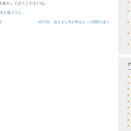
る旅をしてみてくださいね。
球入魂コラム
»
習
9月25日 起きると外が明るかった関西大会
ア