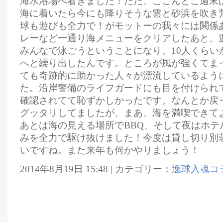
海水浴場へ着きました！ただ、ここんとこ週末
海に着いたら今にも降りそうな雲と砂浜を吹き
球も遊びも全力で！がモットーの我々には関係
レーなど一通り海メニューをクリアしたあと、
みんなで泳ごうということになり、10人くらい
へと繰り出したんです。ところが風が強くてま
ても奇跡的に助かった人々が漂流しているよう
た。沿岸警備のライフガードにも目を付けられ
確認されてて恥ずかしかったです。なんとか戻
グッタリしてましたが、まあ、海を満喫できて
あとは海の見える場所でBBQ、そして夜はホテ
みを全力で駆け抜けました！今度は貸し切り別
いですね。また来年も何かやりましょう！
2014年8月19日 15:48 | カテゴリー：
逸球入魂コ